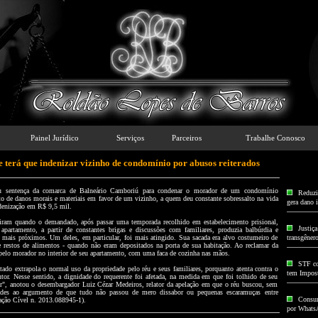
Painel Jurídico
Serviços
Parceiros
Trabalhe Conosco
 terá que indenizar vizinho de condomínio por abusos reiterados
u sentença da comarca de Balneário Camboriú para condenar o morador de um condomínio
Reduzir
to de danos morais e materiais em favor de um vizinho, a quem deu constante sobressalto na vida
gera dano 
ndenização em R$ 9,5 mil.
iram quando o demandado, após passar uma temporada recolhido em estabelecimento prisional,
Justiç
apartamento, a partir de constantes brigas e discussões com familiares, produzia balbúrdia e
s mais próximos. Um deles, em particular, foi mais atingido. Sua sacada era alvo costumeiro de
transgêner
e restos de alimentos - quando não eram depositados na porta de sua habitação. Ao reclamar da
 pelo morador no interior de seu apartamento, com uma faca de cozinha nas mãos.
STF co
ado extrapola o normal uso da propriedade pelo réu e seus familiares, porquanto atenta contra o
tem Impos
tor. Nesse sentido, a dignidade do requerente foi afetada, na medida em que foi tolhido de seu
lar", anotou o desembargador Luiz Cézar Medeiros, relator da apelação em que o réu buscou, sem
idades ao argumento de que tudo não passou de mero dissabor ou pequenas escaramuças entre
Consum
ação Cível n. 2013.088945-1).
por Whats