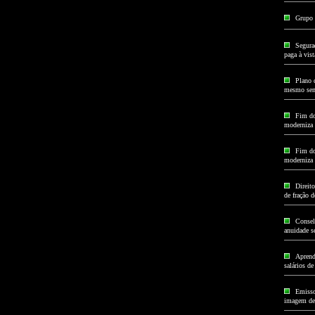
Grupo 
Segura
paga à vist
Plano 
mesmo sem
Fim do
moderniza 
Fim do
moderniza 
Direito
de fração d
Consel
anuidade se
Aprend
salários de
Emisso
imagem de 