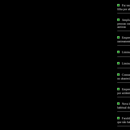
Pai ter
filha por 
Amplia
pessoas com
autistas
Empres
rastreamen
Limina
Limina
Consum
no abastec
Empres
por acident
Nova le
habitual d
Faculda
que não hab