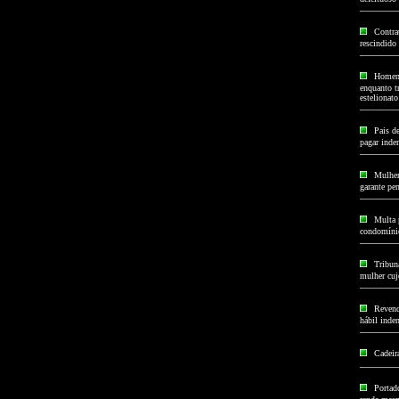
Contra
rescindido
Homem 
enquanto t
estelionato
Pais d
pagar inde
Mulher
garante pe
Multa 
condomínio
Tribun
mulher cujo
Revend
hábil inden
Cadeira
Portad