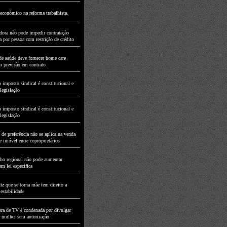
econômico na reforma trabalhista.
dora não pode impedir contratação
a por pessoa com restrição de crédito
de saúde deve fornecer home care
 previsão em contrato
 imposto sindical é constitucional e
legislação
 imposto sindical é constitucional e
legislação
 de preferência não se aplica na venda
e imóvel entre coproprietários
ho regional não pode aumentar
m lei específica
iz que se torna mãe tem direito a
 estabilidade
ra de TV é condenada por divulgar
mulher sem autorização