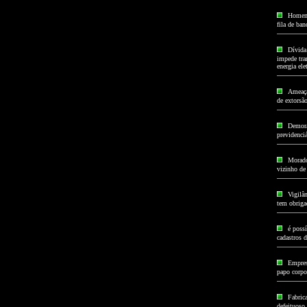
Homem 
fila de ba
Dívida
impede tran
energia elet
Ameaça 
de extorsã
Demora
previdenci
Morado
vizinho de
Vigilâ
tem obriga
é poss
cadastros d
Empres
papo corpor
Fabrica
defeituoso