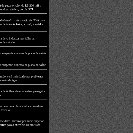
á de pagar o valor de R$ 200 mil a
abandono afetivo, decide STJ
do benefício de isenção de IPVA para
 deficiência física, visual, mental e
a deve indenizar por falha em
to de veículo
r suspende aumento de plano de saúde
r suspende aumento de plano de saúde
idor será indenizado por problemas
imento de água
a de ônibus deve indenizar passageira
e
i permite atribuir multa ao condutor
o veículo
de deve indenizar por curso superior
ilita para o exercício da profissão