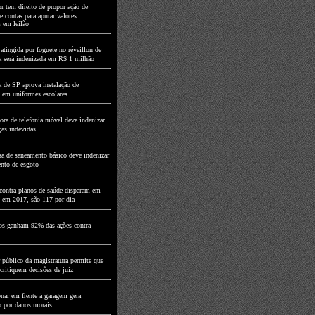
r tem direito de propor ação de
e contas para apurar valores
s em leilão
atingida por foguete no réveillon de
a será indenizada em R$ 1 milhão
 de SP aprova instalação de
 em uniformes escolares
ora de telefonia móvel deve indenizar
ças indevidas
a de saneamento básico deve indenizar
nto de esgoto
contra planos de saúde disparam em
 em 2017, são 117 por dia
os ganham 92% das ações contra
 público da magistratura permite que
 critiquem decisões de juiz
onar em frente à garagem gera
o por danos morais