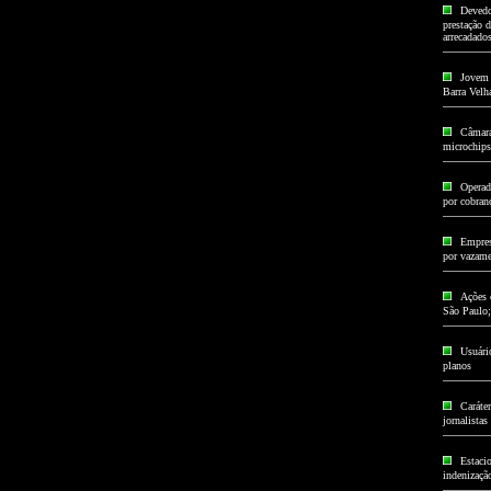
Devedo
prestação d
arrecadado
Jovem 
Barra Velh
Câmara
microchips
Operad
por cobran
Empres
por vazame
Ações 
São Paulo;
Usuári
planos
Caráter
jornalistas
Estaci
indenizaçã