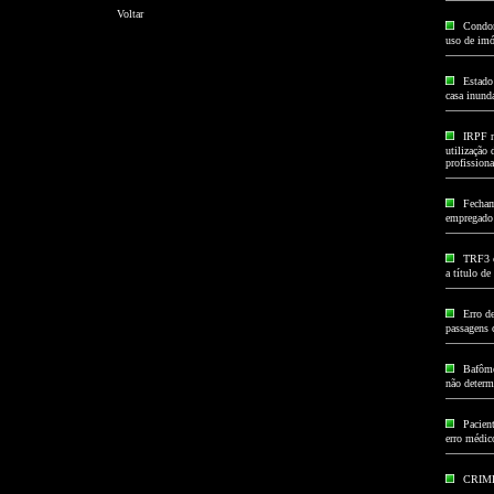
Voltar
Condom
uso de imó
Estado
casa inund
IRPF n
utilização 
profissiona
Fecham
empregado à
TRF3 c
a título d
Erro d
passagens 
Bafôme
não determ
Pacien
erro médic
CRIM