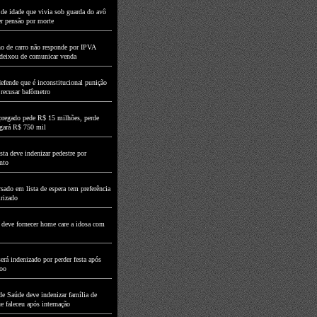
de idade que vivia sob guarda do avô
er pensão por morte
o de carro não responde por IPVA
deixou de comunicar venda
fende que é inconstitucional punição
 recusar bafômetro
regado pede R$ 15 milhões, perde
agará R$ 750 mil
ta deve indenizar pedestre por
nto
sado em lista de espera tem preferência
irizado
 deve fornecer home care a idosa com
erá indenizado por perder festa após
voo
de Saúde deve indenizar família de
e faleceu após internação