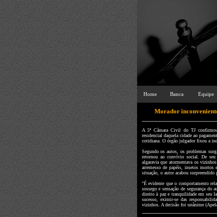
Home
Banca
Equipe
Morador inconveniente
A 5ª Câmara Civil do TJ confirmo
residencial daquela cidade ao pagamen
cotidiana. O órgão julgador fixou a i
Segundo os autos, os problemas surg
retornou ao convívio social. De seu 
algaravia que atormentava os vizinho
arremesso de papéis, insetos mortos 
situação, o autor acabou surpreendido
"É evidente que o comportamento relat
sossego e sensação de segurança do au
direito à paz e tranquilidade em seu 
sucesso, eximir-se das responsabil
vizinhos. A decisão foi unânime (Apel