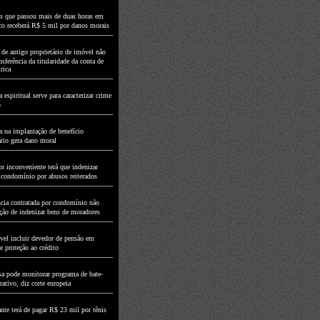
que passou mais de duas horas em
nco receberá R$ 5 mil por danos morais
 de antigo proprietário de imóvel não
sferência da titularidade da conta de
rica
espiritual serve para caracterizar crime
o
 na implantação de benefício
ário gera dano moral
r inconveniente terá que indenizar
 condomínio por abusos reiterados
ncia contratada por condomínio não
ção de indenizar bens de moradores
ível incluir devedor de pensão em
e proteção ao crédito
a pode monitorar programa de bate-
ativo, diz corte europeia
nte terá de pagar R$ 23 mil por tênis