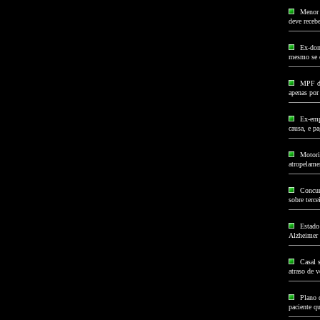
Menor 
deve receb
Ex-don
mesmo se 
MPF de
apenas por
Ex-emp
causa, e p
Motoris
atropelame
Concur
sobre terce
Estado
Alzheimer
Casal s
atraso de 
Plano 
paciente qu