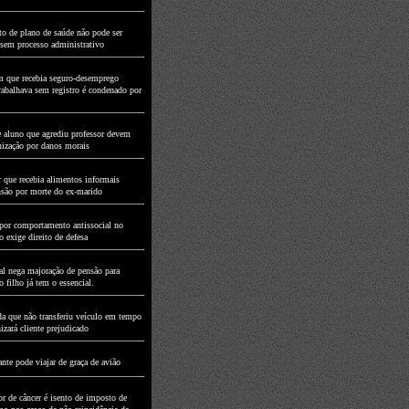
to de plano de saúde não pode ser
 sem processo administrativo
que recebia seguro-desemprego
rabalhava sem registro é condenado por
e aluno que agrediu professor devem
nização por danos morais
 que recebia alimentos informais
nsão por morte do ex-marido
por comportamento antissocial no
 exige direito de defesa
al nega majoração de pensão para
 filho já tem o essencial.
a que não transferiu veículo em tempo
izará cliente prejudicado
nte pode viajar de graça de avião
or de câncer é isento de imposto de