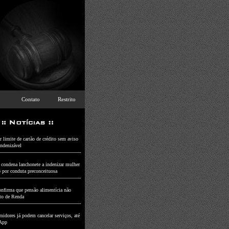
Contato
Restrito
 limite de cartão de crédito sem aviso
indenizável
a condena lanchonete a indenizar mulher
o por conduta preconceituosa
nfirma que pensão alimentícia não
to de Renda
idores já podem cancelar serviços, até
App