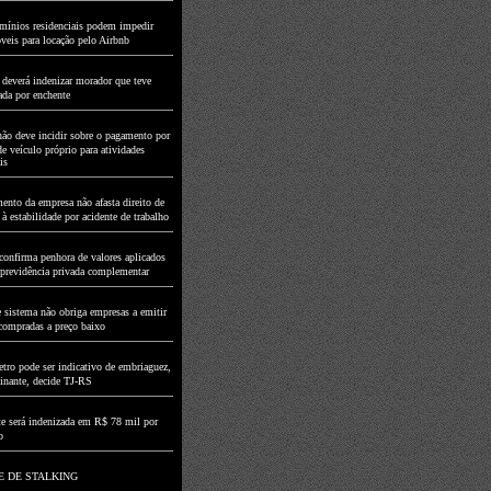
ínios residenciais podem impedir
veis para locação pelo Airbnb
 deverá indenizar morador que teve
ada por enchente
ão deve incidir sobre o pagamento por
de veículo próprio para atividades
is
ento da empresa não afasta direito de
 estabilidade por acidente de trabalho
onfirma penhora de valores aplicados
e previdência privada complementar
e sistema não obriga empresas a emitir
compradas a preço baixo
tro pode ser indicativo de embriaguez,
inante, decide TJ-RS
te será indenizada em R$ 78 mil por
o
E DE STALKING