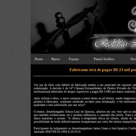
Home
Banca
Equipe
Painel Jurídico
Ser
Fabricante terá de pagar R$ 23 mil por
Um par de tênis com defeito de fabricação rendeu a um praticante de esportes rad
indenização. A decisão é da 14ª Câmara Extraordinária de Direito Privado do T
multinacional fabricante de artigos esportivos a pagar R$ 3.080 por danos materiai
Após utilizar o tênis, o autor começou a sentir dores no pé direito, sendo diagnost
produto à fabricante, conforme orientado ao fazer uma reclamação, e foi informad
qualidade e será substituído por um novo”.
O relator, desembargador Edson Luiz de Queiroz, afirmou em seu voto que os dan
que também evidenciaram ser o produto defeituoso o causador das lesões. Para o m
danos materiais e morais. “A ofensa à integridade física do cliente, aliada ao fat
possibilidade de lesão definitivamente incapacitante por certo lhe retirou tranquilida
Participaram do julgamento os desembargadores James Siano e José Aparício Coelh
Apelação 0045768-59.2004.8.26.0114