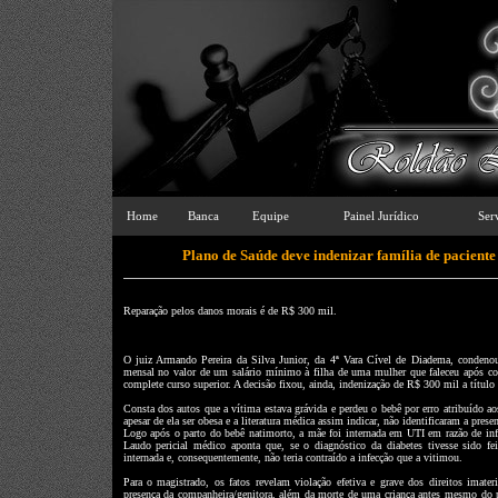
Home
Banca
Equipe
Painel Jurídico
Ser
Plano de Saúde deve indenizar família de paciente
Reparação pelos danos morais é de R$ 300 mil.
O juiz Armando Pereira da Silva Junior, da 4ª Vara Cível de Diadema, condeno
mensal no valor de um salário mínimo à filha de uma mulher que faleceu após co
complete curso superior. A decisão fixou, ainda, indenização de R$ 300 mil a título
Consta dos autos que a vítima estava grávida e perdeu o bebê por erro atribuído ao
apesar de ela ser obesa e a literatura médica assim indicar, não identificaram a pres
Logo após o parto do bebê natimorto, a mãe foi internada em UTI em razão de infec
Laudo pericial médico aponta que, se o diagnóstico da diabetes tivesse sido fe
internada e, consequentemente, não teria contraído a infecção que a vitimou.
Para o magistrado, os fatos revelam violação efetiva e grave dos direitos imate
presença da companheira/genitora, além da morte de uma criança antes mesmo do pa