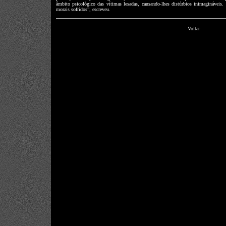
âmbito psicológico das vítimas lesadas, causando-lhes distúrbios inimagináveis
morais sofridos”, escreveu.
Voltar