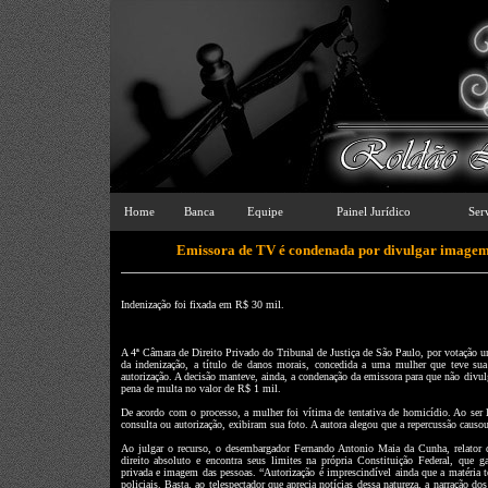
Home
Banca
Equipe
Painel Jurídico
Ser
Emissora de TV é condenada por divulgar imagem
Indenização foi fixada em R$ 30 mil.
A 4ª Câmara de Direito Privado do Tribunal de Justiça de São Paulo, por votação 
da indenização, a título de danos morais, concedida a uma mulher que teve s
autorização. A decisão manteve, ainda, a condenação da emissora para que não divulg
pena de multa no valor de R$ 1 mil.
De acordo com o processo, a mulher foi vítima de tentativa de homicídio. Ao ser l
consulta ou autorização, exibiram sua foto. A autora alegou que a repercussão causou
Ao julgar o recurso, o desembargador Fernando Antonio Maia da Cunha, relator d
direito absoluto e encontra seus limites na própria Constituição Federal, que ga
privada e imagem das pessoas. “Autorização é imprescindível ainda que a matéria te
policiais. Basta, ao telespectador que aprecia notícias dessa natureza, a narração 