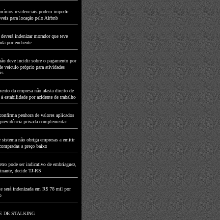
ínios residenciais podem impedir
veis para locação pelo Airbnb
 deverá indenizar morador que teve
ada por enchente
ão deve incidir sobre o pagamento por
de veículo próprio para atividades
is
ento da empresa não afasta direito de
 estabilidade por acidente de trabalho
onfirma penhora de valores aplicados
e previdência privada complementar
e sistema não obriga empresas a emitir
compradas a preço baixo
tro pode ser indicativo de embriaguez,
inante, decide TJ-RS
te será indenizada em R$ 78 mil por
o
E DE STALKING