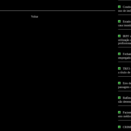
Condom
uso de imó
Voltar
Estado
casa inund
IRPF n
utilização 
profissiona
Fecham
empregado à
TRF3 c
a título d
Erro d
passagens 
Bafôme
não determ
Pacien
erro médic
CRIM