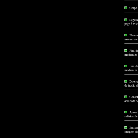
Grupo 
Segura
paga à vist
Plano 
mesmo sem
Fim do
moderniza 
Fim do
moderniza 
Direito
de fração d
Consel
anuidade se
Aprend
salários de
Emisso
imagem de 