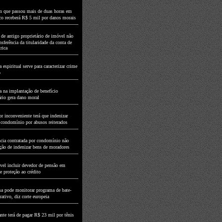
que passou mais de duas horas em
nco receberá R$ 5 mil por danos morais
 de antigo proprietário de imóvel não
sferência da titularidade da conta de
rica
espiritual serve para caracterizar crime
o
 na implantação de benefício
ário gera dano moral
r inconveniente terá que indenizar
 condomínio por abusos reiterados
ncia contratada por condomínio não
ção de indenizar bens de moradores
ível incluir devedor de pensão em
e proteção ao crédito
a pode monitorar programa de bate-
ativo, diz corte europeia
nte terá de pagar R$ 23 mil por tênis