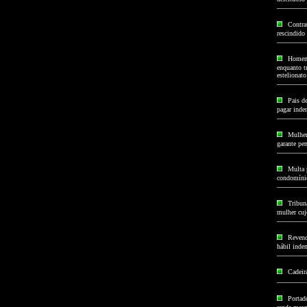
Contra
rescindido
Homem 
enquanto t
estelionato
Pais d
pagar inde
Mulher
garante pe
Multa 
condomínio
Tribun
mulher cujo
Revend
hábil inden
Cadeira
Portad