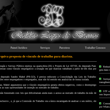
Painel Jurídico
Serviços
Parceiros
Trabalhe Conosco
uiva proposta de vínculo de trabalho para diarista.
ação e Serviço Público rejeitou na quarta-feira (26) o Projeto de Lei 437/03, do deputado Paes
Reduzir
erizar como vínculo empregatício a situação em que diaristas trabalham a partir de três dias por
gera dano 
, deputado Sandro Mabel (PR-GO), é preciso rediscutir a Consolidação das Leis do Trabalho
Justiç
ações entre empregadores e empregados, mas não há sentido em analisá-las de forma isolada.
transgêner
stas, Mabel argumentou que o vínculo empregatício geraria efeitos negativos, como o desemprego
m as suas oportunidades de inserção no mercado de trabalho.
STF co
não fomentado com leis que dificultariam ainda mais o acesso ao mercado de trabalho da mão de
tem Impos
onclusivo , e, já que a Comissão de Trabalho era a única encarregada de analisar o seu mérito, ele
Consum
por Whats