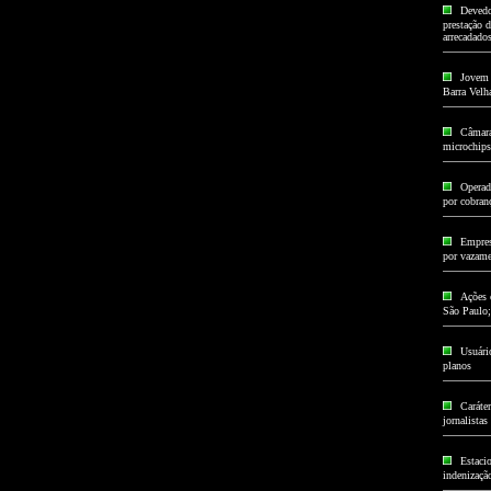
Devedo
prestação d
arrecadado
Jovem 
Barra Velh
Câmara
microchips
Operad
por cobran
Empres
por vazame
Ações 
São Paulo;
Usuári
planos
Caráter
jornalistas
Estaci
indenizaçã