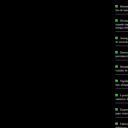
Homem 
fila de ba
Dívida
impede tran
energia elet
Ameaça 
de extorsã
Demora
previdenci
Morado
vizinho de
Vigilâ
tem obriga
é poss
cadastros d
Empres
papo corpor
Fabrica
defeituoso