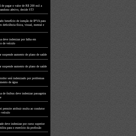
á de pagar o valor de R$ 200 mil a
abandono afetivo, decide STJ
do benefício de isenção de IPVA para
 deficiência física, visual, mental e
a deve indenizar por falha em
to de veículo
r suspende aumento de plano de saúde
r suspende aumento de plano de saúde
idor será indenizado por problemas
imento de água
a de ônibus deve indenizar passageira
e
i permite atribuir multa ao condutor
o veículo
de deve indenizar por curso superior
ilita para o exercício da profissão