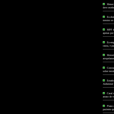
Menor 
deve receb
Ex-don
mesmo se 
MPF de
apenas por
Ex-emp
causa, e p
Motoris
atropelame
Concur
sobre terce
Estado
Alzheimer
Casal s
atraso de 
Plano 
paciente qu