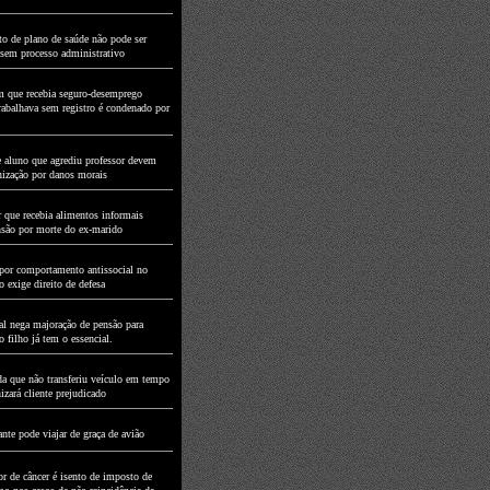
to de plano de saúde não pode ser
 sem processo administrativo
que recebia seguro-desemprego
rabalhava sem registro é condenado por
e aluno que agrediu professor devem
nização por danos morais
 que recebia alimentos informais
nsão por morte do ex-marido
por comportamento antissocial no
 exige direito de defesa
al nega majoração de pensão para
 filho já tem o essencial.
a que não transferiu veículo em tempo
izará cliente prejudicado
nte pode viajar de graça de avião
or de câncer é isento de imposto de