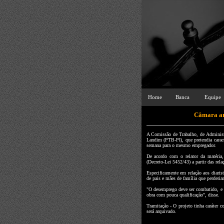
Home
Banca
Equipe
Câmara arq
A Comissão de Trabalho, de Administr
Landim (PTB-PI), que pretendia caract
semana para o mesmo empregador.
De acordo com o relator da matéria
(Decreto-Lei 5452/43) a partir das rel
Especificamente em relação aos diari
de pais e mães de família que perderia
"O desemprego deve ser combatido, e 
obra com pouca qualificação", disse.
Tramitação - O projeto tinha caráter c
será arquivado.