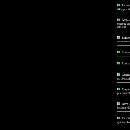
Pai ter
filha por 
Amplia
pessoas com
autistas
Empres
rastreamen
Limina
Limina
Consum
no abastec
Empres
por acident
Nova le
habitual d
Faculda
que não hab