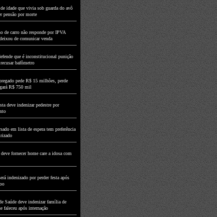
de idade que vivia sob guarda do avô
er pensão por morte
o de carro não responde por IPVA
deixou de comunicar venda
fende que é inconstitucional punição
 recusar bafômetro
regado pede R$ 15 milhões, perde
agará R$ 750 mil
ta deve indenizar pedestre por
nto
sado em lista de espera tem preferência
irizado
 deve fornecer home care a idosa com
erá indenizado por perder festa após
voo
de Saúde deve indenizar família de
e faleceu após internação