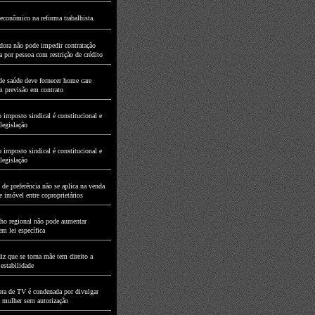
econômico na reforma trabalhista.
dora não pode impedir contratação
a por pessoa com restrição de crédito
de saúde deve fornecer home care
 previsão em contrato
 imposto sindical é constitucional e
legislação
 imposto sindical é constitucional e
legislação
 de preferência não se aplica na venda
e imóvel entre coproprietários
ho regional não pode aumentar
m lei específica
iz que se torna mãe tem direito a
 estabilidade
ra de TV é condenada por divulgar
mulher sem autorização