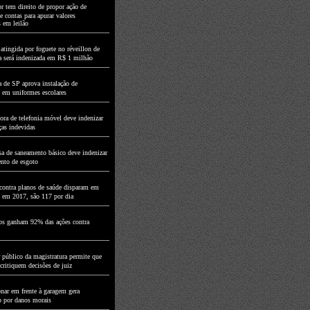
r tem direito de propor ação de
e contas para apurar valores
s em leilão
atingida por foguete no réveillon de
a será indenizada em R$ 1 milhão
 de SP aprova instalação de
 em uniformes escolares
ora de telefonia móvel deve indenizar
ças indevidas
a de saneamento básico deve indenizar
nto de esgoto
contra planos de saúde disparam em
 em 2017, são 117 por dia
os ganham 92% das ações contra
 público da magistratura permite que
 critiquem decisões de juiz
onar em frente à garagem gera
o por danos morais