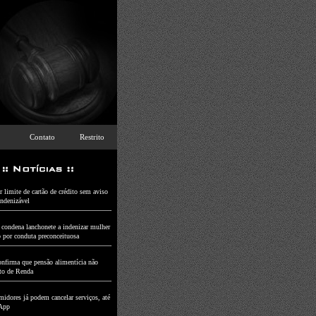
Contato
Restrito
 limite de cartão de crédito sem aviso
indenizável
a condena lanchonete a indenizar mulher
o por conduta preconceituosa
nfirma que pensão alimentícia não
to de Renda
idores já podem cancelar serviços, até
App