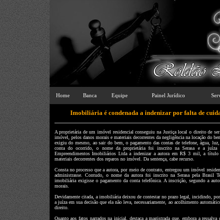
Home
Banca
Equipe
Painel Jurídico
Ser
Imobiliária é condenada a indenizar por falta de cui
A proprietária de um imóvel residencial conseguiu na Justiça local o direito de se
imóvel, pelos danos morais e materiais decorrentes da negligência na locação do be
exigiu do mesmo, ao sair do bem, o pagamento das contas de telefone, água, luz
conta do ocorrido, o nome da proprietária foi inscrito na Serasa e a juíz
Empreendimentos Imobiliários Ltda a indenizar a autora em R$ 3 mil, a títul
materiais decorrentes dos reparos no imóvel. Da sentença, cabe recurso.
Consta no processo que a autora, por meio de contrato, entregou um imóvel reside
administrasse. Contudo, o nome da autora foi inscrito na Serasa pela Brasil
imobiliária exigisse o pagamento da conta telefônica. A inscrição, segundo a aut
morais.
Devidamente citada, a imobiliária deixou de contestar no prazo legal, incidindo, port
a juíza em sua decisão que ela não leva, necessariamente, ao acolhimento automátic
direito.
Quanto aos fatos narrados na inicial, destaca a magistrada que, embora a ressalva 