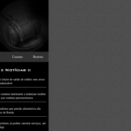
Contato
Restrito
 limite de cartão de crédito sem aviso
indenizável
a condena lanchonete a indenizar mulher
o por conduta preconceituosa
nfirma que pensão alimentícia não
to de Renda
idores já podem cancelar serviços, até
App