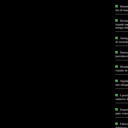
Homem 
fila de ba
Dívida
impede tran
energia elet
Ameaça 
de extorsã
Demora
previdenci
Morado
vizinho de
Vigilâ
tem obriga
é poss
cadastros d
Empres
papo corpor
Fabrica
defeituoso