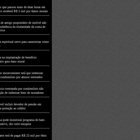
que passou mais de duas horas em
nco receberá R$ 5 mil por danos morais
 de antigo proprietário de imóvel não
sferência da titularidade da conta de
rica
espiritual serve para caracterizar crime
o
 na implantação de benefício
ário gera dano moral
r inconveniente terá que indenizar
 condomínio por abusos reiterados
ncia contratada por condomínio não
ção de indenizar bens de moradores
ível incluir devedor de pensão em
e proteção ao crédito
a pode monitorar programa de bate-
ativo, diz corte europeia
nte terá de pagar R$ 23 mil por tênis