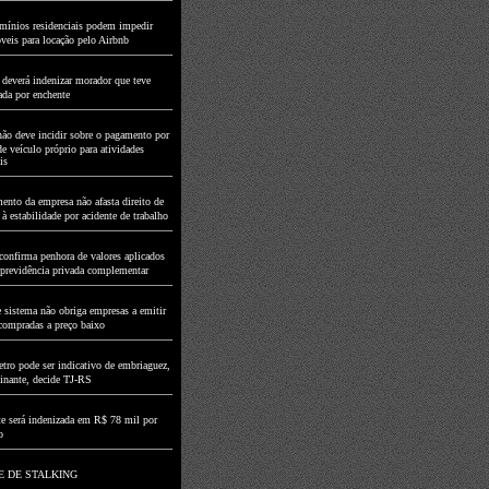
ínios residenciais podem impedir
veis para locação pelo Airbnb
 deverá indenizar morador que teve
ada por enchente
ão deve incidir sobre o pagamento por
de veículo próprio para atividades
is
ento da empresa não afasta direito de
 estabilidade por acidente de trabalho
onfirma penhora de valores aplicados
e previdência privada complementar
e sistema não obriga empresas a emitir
compradas a preço baixo
tro pode ser indicativo de embriaguez,
inante, decide TJ-RS
te será indenizada em R$ 78 mil por
o
E DE STALKING