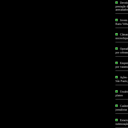
Devedo
prestação d
arrecadado
Jovem 
Barra Velh
Câmara
microchips
Operad
por cobran
Empres
por vazame
Ações 
São Paulo;
Usuári
planos
Caráter
jornalistas
Estaci
indenizaçã