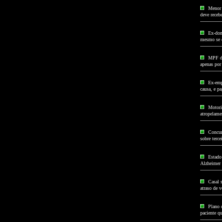
Menor 
deve receb
Ex-don
mesmo se 
MPF de
apenas por
Ex-emp
causa, e p
Motoris
atropelame
Concur
sobre terce
Estado
Alzheimer
Casal s
atraso de 
Plano 
paciente qu