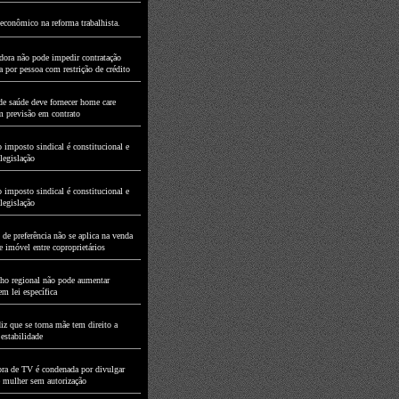
econômico na reforma trabalhista.
dora não pode impedir contratação
a por pessoa com restrição de crédito
de saúde deve fornecer home care
 previsão em contrato
 imposto sindical é constitucional e
legislação
 imposto sindical é constitucional e
legislação
 de preferência não se aplica na venda
e imóvel entre coproprietários
ho regional não pode aumentar
m lei específica
iz que se torna mãe tem direito a
 estabilidade
ra de TV é condenada por divulgar
mulher sem autorização