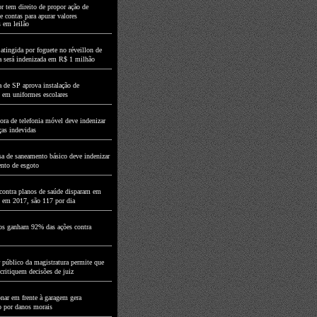
r tem direito de propor ação de
e contas para apurar valores
s em leilão
atingida por foguete no réveillon de
a será indenizada em R$ 1 milhão
 de SP aprova instalação de
 em uniformes escolares
ora de telefonia móvel deve indenizar
ças indevidas
a de saneamento básico deve indenizar
nto de esgoto
contra planos de saúde disparam em
 em 2017, são 117 por dia
os ganham 92% das ações contra
 público da magistratura permite que
 critiquem decisões de juiz
onar em frente à garagem gera
o por danos morais