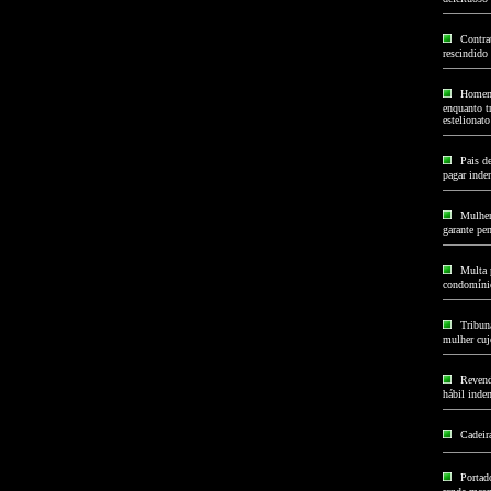
Contra
rescindido
Homem 
enquanto t
estelionato
Pais d
pagar inde
Mulher
garante pe
Multa 
condomínio
Tribun
mulher cujo
Revend
hábil inden
Cadeira
Portad