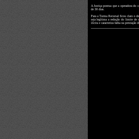
A Justiça pontua que a operadora do 
de 30 dias.
Para a Turma Recursal ficou claro o 
seja legítima a redução do limite de
ilícita e caracteriza falha na prestação