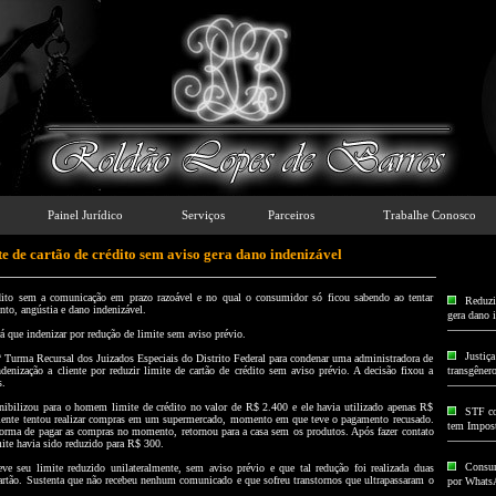
Painel Jurídico
Serviços
Parceiros
Trabalhe Conosco
te de cartão de crédito sem aviso gera dano indenizável
édito sem a comunicação em prazo razoável e no qual o consumidor só ficou sabendo ao tentar
Reduzir
nto, angústia e dano indenizável.
gera dano 
rá que indenizar por redução de limite sem aviso prévio.
Justiç
ª Turma Recursal dos Juizados Especiais do Distrito Federal para condenar uma administradora de
denização a cliente por reduzir limite de cartão de crédito sem aviso prévio. A decisão fixou a
transgêner
s.
nibilizou para o homem limite de crédito no valor de R$ 2.400 e ele havia utilizado apenas R$
STF co
liente tentou realizar compras em um supermercado, momento em que teve o pagamento recusado.
tem Impos
 forma de pagar as compras no momento, retornou para a casa sem os produtos. Após fazer contato
mite havia sido reduzido para R$ 300.
Consum
ve seu limite reduzido unilateralmente, sem aviso prévio e que tal redução foi realizada duas
artão. Sustenta que não recebeu nenhum comunicado e que sofreu transtornos que ultrapassaram o
por Whats