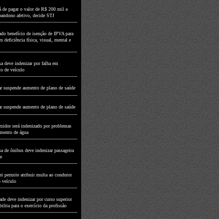
á de pagar o valor de R$ 200 mil a
abandono afetivo, decide STJ
do benefício de isenção de IPVA para
 deficiência física, visual, mental e
a deve indenizar por falha em
to de veículo
r suspende aumento de plano de saúde
r suspende aumento de plano de saúde
idor será indenizado por problemas
imento de água
a de ônibus deve indenizar passageira
e
i permite atribuir multa ao condutor
o veículo
de deve indenizar por curso superior
ilita para o exercício da profissão