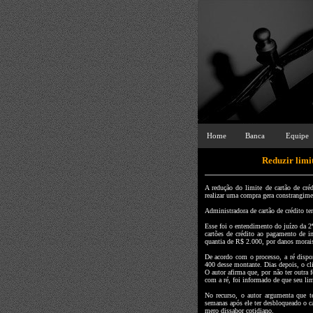
Home
Banca
Equipe
Reduzir limi
A redução do limite de cartão de cr
realizar uma compra gera constrangime
Administradora de cartão de crédito te
Esse foi o entendimento do juízo da 2
cartões de crédito ao pagamento de in
quantia de R$ 2.000, por danos morai
De acordo com o processo, a ré dispo
400 desse montante. Dias depois, o c
O autor afirma que, por não ter outra
com a ré, foi informado de que seu li
No recurso, o autor argumenta que te
semanas após ele ter desbloqueado o c
mero dissabor cotidiano.