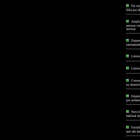
Pai ter
filha por 
Amplia
pessoas com
autistas
Empres
rastreamen
Limina
Limina
Consum
no abastec
Empres
por acident
Nova le
habitual d
Faculda
que não hab