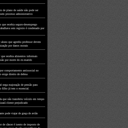
to de plano de saúde não pode ser
 sem processo administrativo
que recebia seguro-desemprego
rabalhava sem registro é condenado por
e aluno que agrediu professor devem
nização por danos morais
 que recebia alimentos informais
nsão por morte do ex-marido
por comportamento antissocial no
 exige direito de defesa
al nega majoração de pensão para
 filho já tem o essencial.
a que não transferiu veículo em tempo
izará cliente prejudicado
nte pode viajar de graça de avião
or de câncer é isento de imposto de