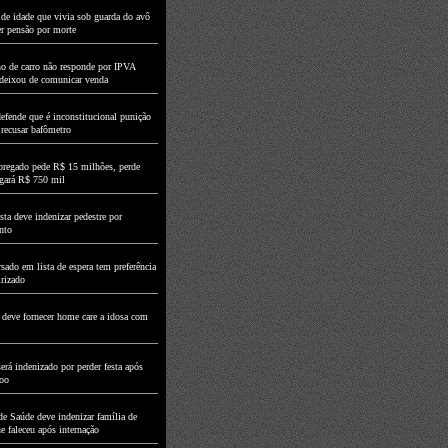
de idade que vivia sob guarda do avô
er pensão por morte
o de carro não responde por IPVA
deixou de comunicar venda
fende que é inconstitucional punição
 recusar bafômetro
regado pede R$ 15 milhões, perde
agará R$ 750 mil
ta deve indenizar pedestre por
nto
sado em lista de espera tem preferência
irizado
 deve fornecer home care a idosa com
erá indenizado por perder festa após
voo
de Saúde deve indenizar família de
e faleceu após internação