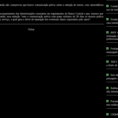
cartão não comprovou que houve comunicação prévia sobre a redução de limite, com antecedência
Condom
uso de imó
descumprimento das determinações constantes em regulamento do Banco Central e que, mesmo que
 cartão, essa redução “sem a comunicação prévia com prazo mínimo de 30 dias se mostra prática
 do serviço, a qual gera o dever de reparação dos eventuais danos suportados pelo autor”.
Estado
casa inund
Voltar
IRPF n
utilização 
profissiona
Fecham
empregado à
TRF3 c
a título d
Erro d
passagens 
Bafôme
não determ
Pacien
erro médic
CRIM