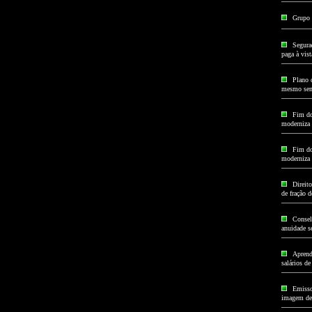
Grupo 
Segura
paga à vist
Plano 
mesmo sem
Fim do
moderniza 
Fim do
moderniza 
Direito
de fração d
Consel
anuidade se
Aprend
salários de
Emisso
imagem de 