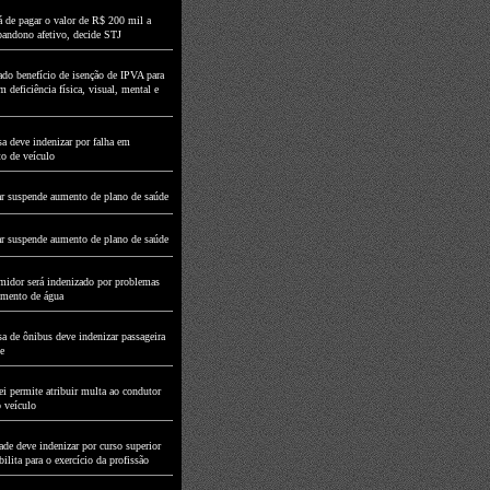
á de pagar o valor de R$ 200 mil a
abandono afetivo, decide STJ
do benefício de isenção de IPVA para
 deficiência física, visual, mental e
a deve indenizar por falha em
to de veículo
r suspende aumento de plano de saúde
r suspende aumento de plano de saúde
idor será indenizado por problemas
imento de água
a de ônibus deve indenizar passageira
e
i permite atribuir multa ao condutor
o veículo
de deve indenizar por curso superior
ilita para o exercício da profissão