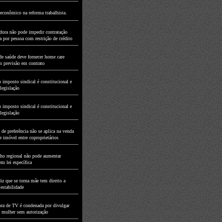
econômico na reforma trabalhista.
dora não pode impedir contratação
a por pessoa com restrição de crédito
de saúde deve fornecer home care
 previsão em contrato
 imposto sindical é constitucional e
legislação
 imposto sindical é constitucional e
legislação
 de preferência não se aplica na venda
e imóvel entre coproprietários
ho regional não pode aumentar
m lei específica
iz que se torna mãe tem direito a
 estabilidade
ra de TV é condenada por divulgar
mulher sem autorização