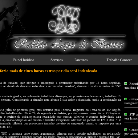
Painel Jurídico
Serviços
Parceiros
Trabalhe Conosco
fazia mais de cinco horas extras por dia será indenizado
a de trabalho, que obrigue o empregado a permanecer trabalhando por 13 horas seguidas,
Reduzir
eito ao direito de descanso individual e à comunhão familiar", afirmou o relator ministro do TST
gera dano 
judante geral e, na reclamação trabalhista, disse que, no primeiro ano de contrato, trabalhou 13
Justiç
de semana. Considerando a situação uma afronta à sua saúde e dignidade, pediu a condenação da
transgêner
elo juízo de primeiro grau, mas deferido pelo Tribunal Regional do Trabalho da 15ª Região
liar trabalhou das 18h às 7h, de segunda a sexta-feira, por cinco meses consecutivos. O Regional
STF co
ue o regime de trabalho estava respaldado por normas coletivas e acordos individuais para
tem Impos
ue a jornada extrapolou até mesmo o trabalho excepcional admitido na jornada de 12h X 36h. "De
 transação bilateral que provocasse tamanho prejuízo ao empregado quanto o imposto por uma
ão do TRT.
Consum
o TST, a empresa, entre outros argumentos, afirmou que o próprio trabalhador, na reclamação
por Whats
 que se sujeitava a tamanha jornada por razões óbvias de necessidade alimentar e sustento familiar,