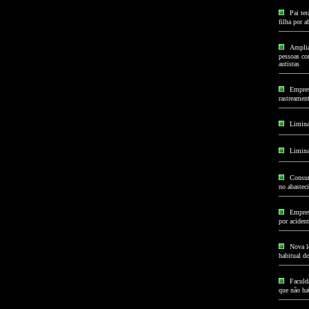
Pai ter
filha por 
Amplia
pessoas com
autistas
Empres
rastreamen
Limina
Limina
Consum
no abastec
Empres
por acident
Nova le
habitual d
Faculda
que não hab