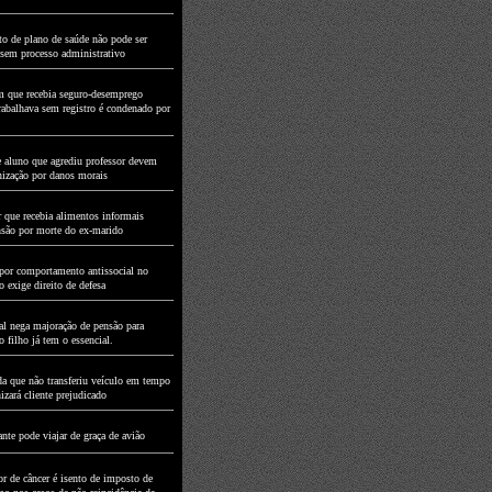
to de plano de saúde não pode ser
 sem processo administrativo
que recebia seguro-desemprego
rabalhava sem registro é condenado por
e aluno que agrediu professor devem
nização por danos morais
 que recebia alimentos informais
nsão por morte do ex-marido
por comportamento antissocial no
 exige direito de defesa
al nega majoração de pensão para
 filho já tem o essencial.
a que não transferiu veículo em tempo
izará cliente prejudicado
nte pode viajar de graça de avião
or de câncer é isento de imposto de