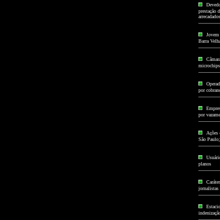
Devedo
prestação d
arrecadado
Jovem 
Barra Velh
Câmara
microchips
Operad
por cobran
Empres
por vazame
Ações 
São Paulo;
Usuári
planos
Caráter
jornalistas
Estaci
indenizaçã