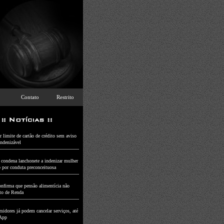
Contato
Restrito
 limite de cartão de crédito sem aviso
indenizável
a condena lanchonete a indenizar mulher
o por conduta preconceituosa
nfirma que pensão alimentícia não
to de Renda
idores já podem cancelar serviços, até
App