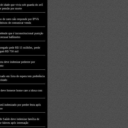
de idade que vivia sob guarda do avô
er pensão por morte
o de carro não responde por IPVA
deixou de comunicar venda
fende que é inconstitucional punição
 recusar bafômetro
regado pede R$ 15 milhões, perde
agará R$ 750 mil
ta deve indenizar pedestre por
nto
sado em lista de espera tem preferência
irizado
 deve fornecer home care a idosa com
erá indenizado por perder festa após
voo
de Saúde deve indenizar família de
e faleceu após internação