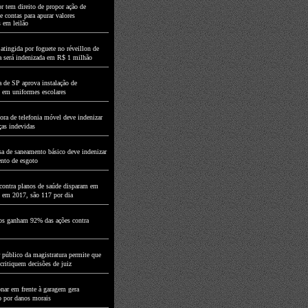
r tem direito de propor ação de
e contas para apurar valores
s em leilão
atingida por foguete no réveillon de
a será indenizada em R$ 1 milhão
 de SP aprova instalação de
 em uniformes escolares
ora de telefonia móvel deve indenizar
ças indevidas
a de saneamento básico deve indenizar
nto de esgoto
contra planos de saúde disparam em
 em 2017, são 117 por dia
os ganham 92% das ações contra
 público da magistratura permite que
 critiquem decisões de juiz
onar em frente à garagem gera
o por danos morais