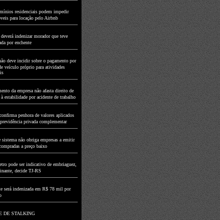
ínios residenciais podem impedir
veis para locação pelo Airbnb
 deverá indenizar morador que teve
ada por enchente
ão deve incidir sobre o pagamento por
de veículo próprio para atividades
is
ento da empresa não afasta direito de
 estabilidade por acidente de trabalho
onfirma penhora de valores aplicados
e previdência privada complementar
e sistema não obriga empresas a emitir
compradas a preço baixo
tro pode ser indicativo de embriaguez,
inante, decide TJ-RS
te será indenizada em R$ 78 mil por
o
E DE STALKING