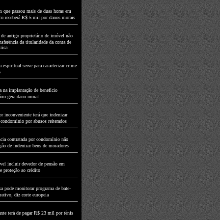
que passou mais de duas horas em
nco receberá R$ 5 mil por danos morais
 de antigo proprietário de imóvel não
sferência da titularidade da conta de
rica
espiritual serve para caracterizar crime
o
 na implantação de benefício
ário gera dano moral
r inconveniente terá que indenizar
 condomínio por abusos reiterados
ncia contratada por condomínio não
ção de indenizar bens de moradores
ível incluir devedor de pensão em
e proteção ao crédito
a pode monitorar programa de bate-
ativo, diz corte europeia
nte terá de pagar R$ 23 mil por tênis