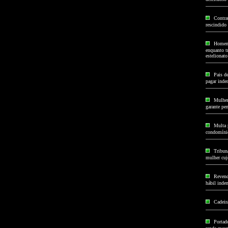
Contra
rescindido
Homem 
enquanto t
estelionato
Pais d
pagar inde
Mulher
garante pe
Multa 
condomínio
Tribun
mulher cujo
Revend
hábil inden
Cadeira
Portad