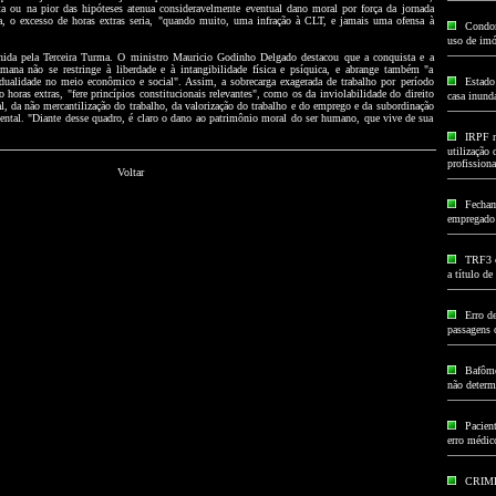
sta ou na pior das hipóteses atenua consideravelmente eventual dano moral por força da jornada
, o excesso de horas extras seria, "quando muito, uma infração à CLT, e jamais uma ofensa à
Condom
uso de imó
hida pela Terceira Turma. O ministro Mauricio Godinho Delgado destacou que a conquista e a
ana não se restringe à liberdade e à intangibilidade física e psíquica, e abrange também "a
idualidade no meio econômico e social". Assim, a sobrecarga exagerada de trabalho por período
Estado
oras extras, "fere princípios constitucionais relevantes", como os da inviolabilidade do direito
casa inund
al, da não mercantilização do trabalho, da valorização do trabalho e do emprego e da subordinação
ental. "Diante desse quadro, é claro o dano ao patrimônio moral do ser humano, que vive de sua
IRPF n
utilização 
profissiona
Voltar
Fecham
empregado à
TRF3 c
a título d
Erro d
passagens 
Bafôme
não determ
Pacien
erro médic
CRIM