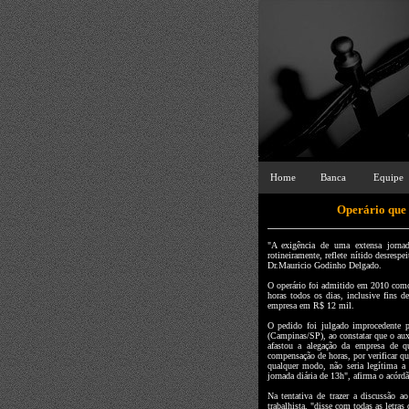
Home
Banca
Equipe
Operário que 
"A exigência de uma extensa jornad
rotineiramente, reflete nítido desresp
Dr.Mauricio Godinho Delgado.
O operário foi admitido em 2010 como a
horas todos os dias, inclusive fins 
empresa em R$ 12 mil.
O pedido foi julgado improcedente p
(Campinas/SP), ao constatar que o auxi
afastou a alegação da empresa de q
compensação de horas, por verificar q
qualquer modo, não seria legítima a
jornada diária de 13h", afirma o acórd
Na tentativa de trazer a discussão a
trabalhista, "disse com todas as letras