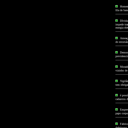
Homem 
fila de ba
Dívida
impede tran
energia elet
Ameaça 
de extorsã
Demora
previdenci
Morado
vizinho de
Vigilâ
tem obriga
é poss
cadastros d
Empres
papo corpor
Fabrica
defeituoso