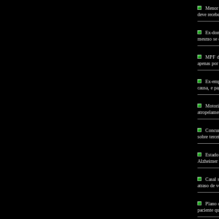
Menor 
deve receb
Ex-don
mesmo se 
MPF de
apenas por
Ex-emp
causa, e p
Motoris
atropelame
Concur
sobre terce
Estado
Alzheimer
Casal s
atraso de 
Plano 
paciente qu