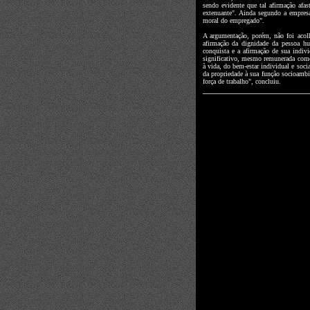
sendo evidente que tal afirmação afa
extenuante". Ainda segundo a empresa
moral do empregado".
A argumentação, porém, não foi acol
afirmação da dignidade da pessoa hum
conquista e a afirmação de sua indiv
significativo, mesmo remunerada como h
à vida, do bem-estar individual e soci
da propriedade à sua função socioambi
força de trabalho", concluiu.