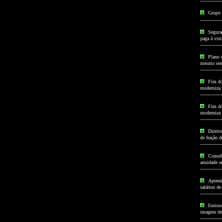
Grupo 
Segura
paga à vist
Plano 
mesmo sem
Fim do
moderniza 
Fim do
moderniza 
Direito
de fração d
Consel
anuidade se
Aprend
salários de
Emisso
imagem de 